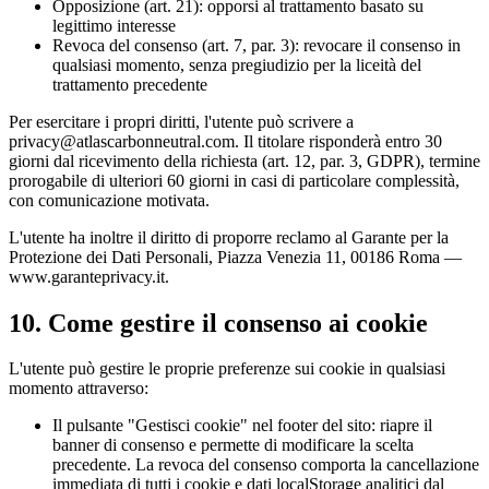
Opposizione (art. 21): opporsi al trattamento basato su
legittimo interesse
Revoca del consenso (art. 7, par. 3): revocare il consenso in
qualsiasi momento, senza pregiudizio per la liceità del
trattamento precedente
Per esercitare i propri diritti, l'utente può scrivere a
privacy@atlascarbonneutral.com. Il titolare risponderà entro 30
giorni dal ricevimento della richiesta (art. 12, par. 3, GDPR), termine
prorogabile di ulteriori 60 giorni in casi di particolare complessità,
con comunicazione motivata.
L'utente ha inoltre il diritto di proporre reclamo al Garante per la
Protezione dei Dati Personali, Piazza Venezia 11, 00186 Roma —
www.garanteprivacy.it.
10. Come gestire il consenso ai cookie
L'utente può gestire le proprie preferenze sui cookie in qualsiasi
momento attraverso:
Il pulsante "Gestisci cookie" nel footer del sito: riapre il
banner di consenso e permette di modificare la scelta
precedente. La revoca del consenso comporta la cancellazione
immediata di tutti i cookie e dati localStorage analitici dal