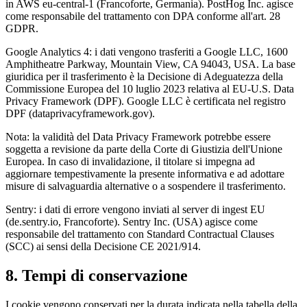
in AWS eu-central-1 (Francoforte, Germania). PostHog Inc. agisce
come responsabile del trattamento con DPA conforme all'art. 28
GDPR.
Google Analytics 4: i dati vengono trasferiti a Google LLC, 1600
Amphitheatre Parkway, Mountain View, CA 94043, USA. La base
giuridica per il trasferimento è la Decisione di Adeguatezza della
Commissione Europea del 10 luglio 2023 relativa al EU-U.S. Data
Privacy Framework (DPF). Google LLC è certificata nel registro
DPF (dataprivacyframework.gov).
Nota: la validità del Data Privacy Framework potrebbe essere
soggetta a revisione da parte della Corte di Giustizia dell'Unione
Europea. In caso di invalidazione, il titolare si impegna ad
aggiornare tempestivamente la presente informativa e ad adottare
misure di salvaguardia alternative o a sospendere il trasferimento.
Sentry: i dati di errore vengono inviati al server di ingest EU
(de.sentry.io, Francoforte). Sentry Inc. (USA) agisce come
responsabile del trattamento con Standard Contractual Clauses
(SCC) ai sensi della Decisione CE 2021/914.
8. Tempi di conservazione
I cookie vengono conservati per la durata indicata nella tabella della