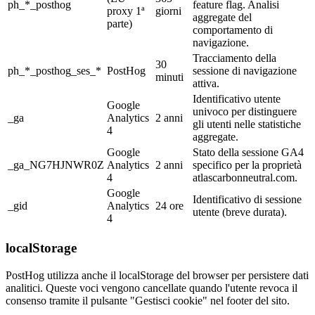
ph_*_posthog
feature flag. Analisi
proxy 1ª
giorni
aggregate del
parte)
comportamento di
navigazione.
Tracciamento della
30
ph_*_posthog_ses_*
PostHog
sessione di navigazione
minuti
attiva.
Identificativo utente
Google
univoco per distinguere
_ga
Analytics
2 anni
gli utenti nelle statistiche
4
aggregate.
Google
Stato della sessione GA4
_ga_NG7HJNWR0Z
Analytics
2 anni
specifico per la proprietà
4
atlascarbonneutral.com.
Google
Identificativo di sessione
_gid
Analytics
24 ore
utente (breve durata).
4
localStorage
PostHog utilizza anche il localStorage del browser per persistere dati
analitici. Queste voci vengono cancellate quando l'utente revoca il
consenso tramite il pulsante "Gestisci cookie" nel footer del sito.