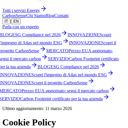
Tutti i servizi Energy
CarbonSense
Chi Siamo
Blog
Contatti
|
IT
EN
Parla con un esperto
BLOG
ESG Compliance nel 2026
INNOVAZIONE
Scopri
l'impegno di Atlas nel mondo ESG
INNOVAZIONE
Scopri il
progetto CarbonSense
MERCATO
Prezzo EUA aggiornato:
segui il mercato carbon
SERVIZIO
Carbon Footprint certificato
per la tua azienda
BLOG
ESG Compliance nel 2026
INNOVAZIONE
Scopri l'impegno di Atlas nel mondo ESG
INNOVAZIONE
Scopri il progetto CarbonSense
MERCATO
Prezzo EUA aggiornato: segui il mercato carbon
SERVIZIO
Carbon Footprint certificato per la tua azienda
Ultimo aggiornamento: 11 marzo 2026
Cookie Policy