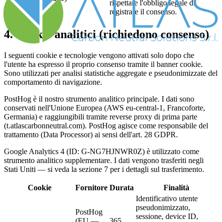
rispettare l'obbligo legale di
registrare il consenso.
4. Cookie analitici (richiedono consenso)
I seguenti cookie e tecnologie vengono attivati solo dopo che
l'utente ha espresso il proprio consenso tramite il banner cookie.
Sono utilizzati per analisi statistiche aggregate e pseudonimizzate del
comportamento di navigazione.
PostHog è il nostro strumento analitico principale. I dati sono
conservati nell'Unione Europea (AWS eu-central-1, Francoforte,
Germania) e raggiungibili tramite reverse proxy di prima parte
(t.atlascarbonneutral.com). PostHog agisce come responsabile del
trattamento (Data Processor) ai sensi dell'art. 28 GDPR.
Google Analytics 4 (ID: G-NG7HJNWR0Z) è utilizzato come
strumento analitico supplementare. I dati vengono trasferiti negli
Stati Uniti — si veda la sezione 7 per i dettagli sul trasferimento.
Cookie
Fornitore
Durata
Finalità
Identificativo utente
pseudonimizzato,
PostHog
sessione, device ID,
(EU —
365