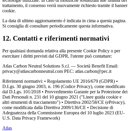
tecnologie utilizzate. In caso di modifiche sostanziali alle finalità del
trattamento, il consenso verrà nuovamente richiesto tramite il banner
cookie.
La data di ultimo aggiornamento è indicata in cima a questa pagina.
Si consiglia di consultare periodicamente questa informativa.
12. Contatti e riferimenti normativi
Per qualsiasi domanda relativa alla presente Cookie Policy o per
esercitare i diritti previsti dal GDPR, l'utente può contattare:
Atlas Carbon Neutral Solutions S.r.l. — Società Benefit Email:
privacy@atlascarbonneutral.com PEC: atlas.carbon@pec.it
Riferimenti normativi: • Regolamento UE 2016/679 (GDPR) •
D.Lgs. 30 giugno 2003, n. 196 (Codice Privacy), come modificato
dal D.Lgs. 101/2018 • Provvedimento Garante per la Protezione dei
Dati Personali n. 231 del 10 giugno 2021 ("Linee guida cookie e
altri strumenti di tracciamento") • Direttiva 2002/58/CE (ePrivacy),
come modificata dalla Direttiva 2009/136/CE • Decisione di
Adeguatezza della Commissione Europea del 10 luglio 2023 (EU-
U.S. Data Privacy Framework)
Atlas