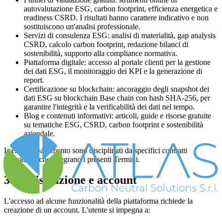
autovalutazione ESG, carbon footprint, efficienza energetica e
readiness CSRD. I risultati hanno carattere indicativo e non
sostituiscono un'analisi professionale.
Servizi di consulenza ESG: analisi di materialità, gap analysis
CSRD, calcolo carbon footprint, redazione bilanci di
sostenibilità, supporto alla compliance normativa.
Piattaforma digitale: accesso al portale clienti per la gestione
dei dati ESG, il monitoraggio dei KPI e la generazione di
report.
Certificazione su blockchain: ancoraggio degli snapshot dei
dati ESG su blockchain Base chain con hash SHA-256, per
garantire l'integrità e la verificabilità dei dati nel tempo.
Blog e contenuti informativi: articoli, guide e risorse gratuite
su tematiche ESG, CSRD, carbon footprint e sostenibilità
aziendale.
I servizi a pagamento sono disciplinati da specifici contratti
individuali che integrano i presenti Termini.
3. Registrazione e account
L'accesso ad alcune funzionalità della piattaforma richiede la
creazione di un account. L'utente si impegna a: