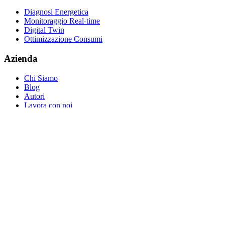
Diagnosi Energetica
Monitoraggio Real-time
Digital Twin
Ottimizzazione Consumi
Azienda
Chi Siamo
Blog
Autori
Lavora con noi
Contatti
Richiedi Consulenza
Supporto
Partner Program
© 2026 Atlas Carbon Neutral Solutions S.r.l. Società Benefit —
P.IVA 14003650968
Privacy Policy
Cookie Policy
Termini di utilizzo
Sicurezza e
Compliance
Gestisci cookie