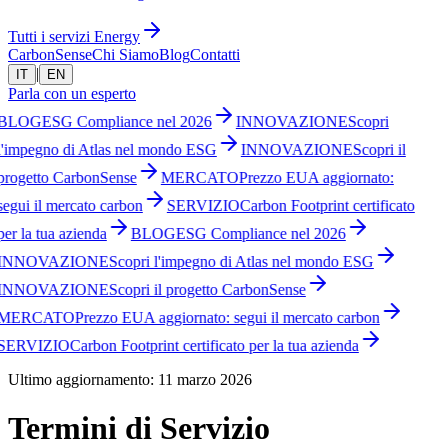
Tutti i servizi Energy
CarbonSense
Chi Siamo
Blog
Contatti
|
IT
EN
Parla con un esperto
BLOG
ESG Compliance nel 2026
INNOVAZIONE
Scopri
l'impegno di Atlas nel mondo ESG
INNOVAZIONE
Scopri il
progetto CarbonSense
MERCATO
Prezzo EUA aggiornato:
segui il mercato carbon
SERVIZIO
Carbon Footprint certificato
per la tua azienda
BLOG
ESG Compliance nel 2026
INNOVAZIONE
Scopri l'impegno di Atlas nel mondo ESG
INNOVAZIONE
Scopri il progetto CarbonSense
MERCATO
Prezzo EUA aggiornato: segui il mercato carbon
SERVIZIO
Carbon Footprint certificato per la tua azienda
Ultimo aggiornamento: 11 marzo 2026
Termini di Servizio