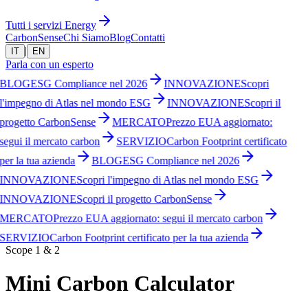
Tutti i servizi Energy
CarbonSense
Chi Siamo
Blog
Contatti
|
IT
EN
Parla con un esperto
BLOG
ESG Compliance nel 2026
INNOVAZIONE
Scopri
l'impegno di Atlas nel mondo ESG
INNOVAZIONE
Scopri il
progetto CarbonSense
MERCATO
Prezzo EUA aggiornato:
segui il mercato carbon
SERVIZIO
Carbon Footprint certificato
per la tua azienda
BLOG
ESG Compliance nel 2026
INNOVAZIONE
Scopri l'impegno di Atlas nel mondo ESG
INNOVAZIONE
Scopri il progetto CarbonSense
MERCATO
Prezzo EUA aggiornato: segui il mercato carbon
SERVIZIO
Carbon Footprint certificato per la tua azienda
Scope 1 & 2
Mini Carbon Calculator