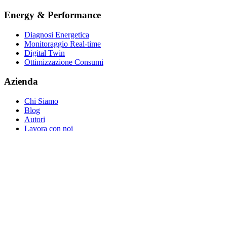
Energy & Performance
Diagnosi Energetica
Monitoraggio Real-time
Digital Twin
Ottimizzazione Consumi
Azienda
Chi Siamo
Blog
Autori
Lavora con noi
Contatti
Richiedi Consulenza
Supporto
Partner Program
© 2026 Atlas Carbon Neutral Solutions S.r.l. Società Benefit —
P.IVA 14003650968